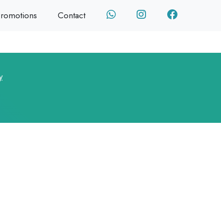
romotions
Contact
y